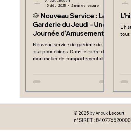
Anouk Lecourt
15 déc. 2025
2 min de lecture
🐶 Nouveau Service : La
L'h
Garderie du Jeudi – Une
L'hi
Journée d'Amusement
tout
et d'Éducation !
Nouveau service de garderie de
jour pour chiens. Dans le cadre de
mon métier de comportementaliste
animalier.
© 2025 by Anouk Lecourt
n°SIRET : 84077652000