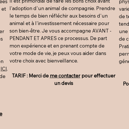
Il est primordial de faire les bons choix avant
tées
phys
l'adoption d'un animal de compagnie. Prendre
 et
vari
le temps de bien réfléchir aux besoins d'un
de t
animal et à l'investissement nécessaire pour
tend
son bien-être. Je vous accompagne AVANT -
ser
une 
PENDANT ET APRES ce processus. De part
es
de c
mon expérience et en prenant compte de
Prat
votre mode de vie, je peux vous aider dans
perm
votre choix avec bienveillance.
en
géné
z
ICI
.
TARIF : Merci de
me contacter
pour effectuer
 de
un devis
Po
e