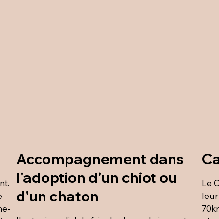
Accompagnement dans
Ca
l'adoption d'un chiot ou
nt.
Le C
d'un chaton
e
leur
me-
70km