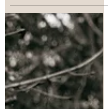
Anouk Lecourt
23 juin 2025
3 min de lecture
L'équilibre parfait : pourquoi l'exercice
physique et mental est crucial pour le
bien-être de votre chien
En tant que comportementaliste animalier, une question
revient fréquemment : comment assurer le bonheur et
l'équilibre de nos compagnons...