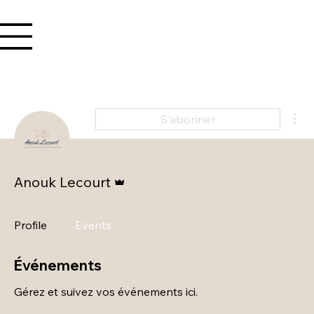
Se connecter
Plu
S'abonner
Administrateur
Anouk Lecourt
Profile
Events
Événements
Gérez et suivez vos événements ici.